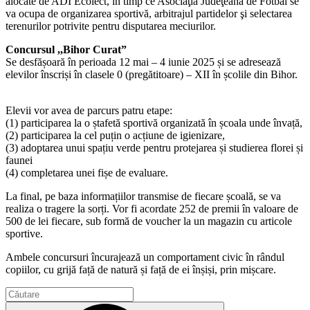
alocate de ADI Ecolect, în timp ce Asociaţia Judeţeană de Fotbal se
va ocupa de organizarea sportivă, arbitrajul partidelor şi selectarea
terenurilor potrivite pentru disputarea meciurilor.
Concursul ,,Bihor Curat”
Se desfășoară în perioada 12 mai – 4 iunie 2025 și se adresează
elevilor înscriși în clasele 0 (pregătitoare) – XII în școlile din Bihor.
Elevii vor avea de parcurs patru etape:
(1) participarea la o ștafetă sportivă organizată în școala unde învață,
(2) participarea la cel puțin o acțiune de igienizare,
(3) adoptarea unui spațiu verde pentru protejarea și studierea florei și
faunei
(4) completarea unei fișe de evaluare.
La final, pe baza informațiilor transmise de fiecare școală, se va
realiza o tragere la sorți. Vor fi acordate 252 de premii în valoare de
500 de lei fiecare, sub formă de voucher la un magazin cu articole
sportive.
Ambele concursuri încurajează un comportament civic în rândul
copiilor, cu grijă față de natură și față de ei înșiși, prin mișcare.