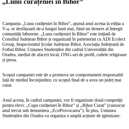
,,Lunii curățeniei în Bihor”
Campania ,,Luna curățeniei în Bihor”, ajunsă anul acesta la ediția a
V-a, se desfășoară de-a lungul lunii mai, fiind un demers al întregii
comunități bihorene. „Luna curățeniei în Bihor” este inițiată de
Consiliul Județean Bihor și organizată în parteneriat cu ADI Ecolect
Group, Inspectoratul Școlar Județean Bihor, Asociația Județeană de
Fotbal Bihor, Uniunea Studenților din cadrul Universității din
Oradea, mediul de afaceri local, ONG-uri de profil, cultele religioase
și presa.
Scopul campaniei este de a promova un comportament responsabil
față de mediul înconjurător, cu scopul final de a avea un județ mai
curat.
Anul acesta, în cadrul campaniei, vor fi organizate două competiții
pentru elevi: ,,Cupa curățeniei în Bihor” și ,,Bihor Curat” (cunoscut
anul trecut sub denumirea ,,EcoProvocarea”). În plus, Uniunea
Studenților din Oradea va organiza o amplă acțiune de igienizare.