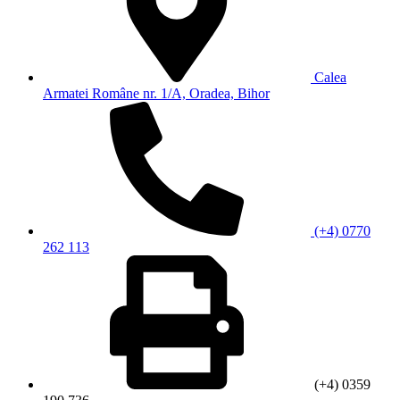
Calea
Armatei Române nr. 1/A, Oradea, Bihor
(+4) 0770
262 113
(+4) 0359