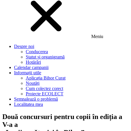
Meniu
Despre noi
Conducerea
Statut și organigramă
Hotărâri
Calendar campanii
Informații utile
Aplicația Bihor Curat
Noutăți
Cum colectez corect
Proiecte ECOLECT
Semnalează o problemă
Localitatea mea
Două concursuri pentru copii în ediția a
V-a a