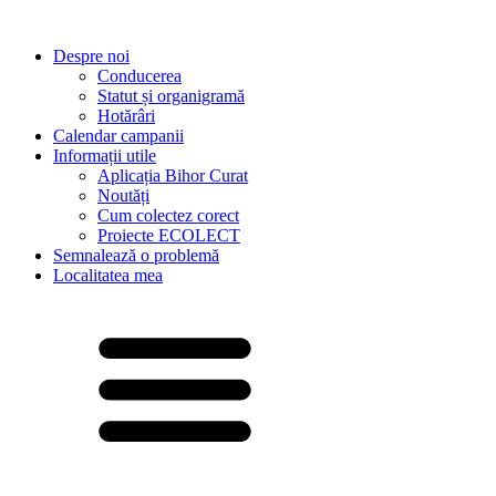
Despre noi
Conducerea
Statut și organigramă
Hotărâri
Calendar campanii
Informații utile
Aplicația Bihor Curat
Noutăți
Cum colectez corect
Proiecte ECOLECT
Semnalează o problemă
Localitatea mea