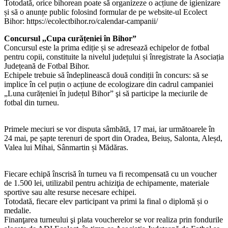
Totodată, orice bihorean poate să organizeze o acțiune de igienizare
și să o anunțe public folosind formular de pe website-ul Ecolect
Bihor: https://ecolectbihor.ro/calendar-campanii/
Concursul ,,Cupa curățeniei în Bihor”
Concursul este la prima ediție și se adresează echipelor de fotbal
pentru copii, constituite la nivelul județului și înregistrate la Asociația
Județeană de Fotbal Bihor.
Echipele trebuie să îndeplinească două condiții în concurs: să se
implice în cel puțin o acțiune de ecologizare din cadrul campaniei
„Luna curățeniei în județul Bihor” şi să participe la meciurile de
fotbal din turneu.
Primele meciuri se vor disputa sâmbătă, 17 mai, iar următoarele în
24 mai, pe șapte terenuri de sport din Oradea, Beiuș, Salonta, Aleșd,
Valea lui Mihai, Sânmartin și Mădăras.
Fiecare echipă înscrisă în turneu va fi recompensată cu un voucher
de 1.500 lei, utilizabil pentru achiziţia de echipamente, materiale
sportive sau alte resurse necesare echipei.
Totodată, fiecare elev participant va primi la final o diplomă și o
medalie.
Finanţarea turneului şi plata voucherelor se vor realiza prin fondurile