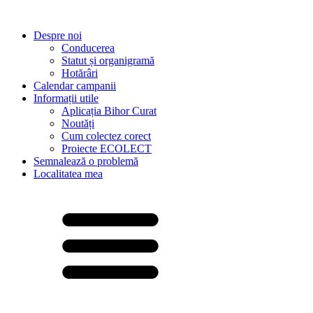
Despre noi
Conducerea
Statut și organigramă
Hotărâri
Calendar campanii
Informații utile
Aplicația Bihor Curat
Noutăți
Cum colectez corect
Proiecte ECOLECT
Semnalează o problemă
Localitatea mea