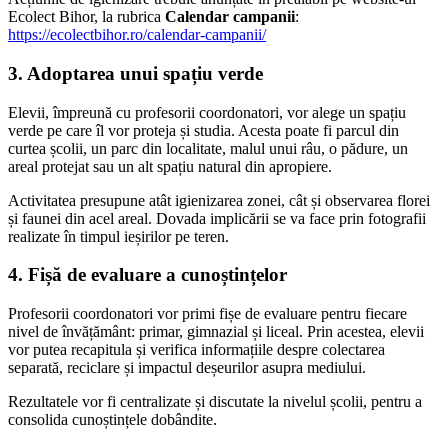
Ecolect Bihor, la rubrica
Calendar campanii
:
https://ecolectbihor.ro/calendar-campanii/
3. Adoptarea unui spațiu verde
Elevii, împreună cu profesorii coordonatori, vor alege un spațiu
verde pe care îl vor proteja și studia. Acesta poate fi parcul din
curtea școlii, un parc din localitate, malul unui râu, o pădure, un
areal protejat sau un alt spațiu natural din apropiere.
Activitatea presupune atât igienizarea zonei, cât și observarea florei
și faunei din acel areal. Dovada implicării se va face prin fotografii
realizate în timpul ieșirilor pe teren.
4. Fișă de evaluare a cunoștințelor
Profesorii coordonatori vor primi fișe de evaluare pentru fiecare
nivel de învățământ: primar, gimnazial și liceal. Prin acestea, elevii
vor putea recapitula și verifica informațiile despre colectarea
separată, reciclare și impactul deșeurilor asupra mediului.
Rezultatele vor fi centralizate și discutate la nivelul școlii, pentru a
consolida cunoștințele dobândite.