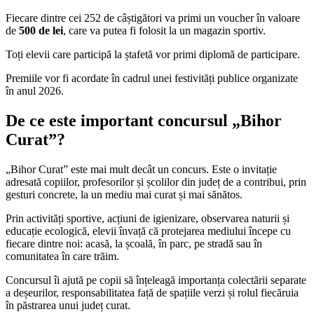
Fiecare dintre cei 252 de câștigători va primi un voucher în valoare
de
500 de lei
, care va putea fi folosit la un magazin sportiv.
Toți elevii care participă la ștafetă vor primi diplomă de participare.
Premiile vor fi acordate în cadrul unei festivități publice organizate
în anul 2026.
De ce este important concursul „Bihor
Curat”?
„Bihor Curat” este mai mult decât un concurs. Este o invitație
adresată copiilor, profesorilor și școlilor din județ de a contribui, prin
gesturi concrete, la un mediu mai curat și mai sănătos.
Prin activități sportive, acțiuni de igienizare, observarea naturii și
educație ecologică, elevii învață că protejarea mediului începe cu
fiecare dintre noi: acasă, la școală, în parc, pe stradă sau în
comunitatea în care trăim.
Concursul îi ajută pe copii să înțeleagă importanța colectării separate
a deșeurilor, responsabilitatea față de spațiile verzi și rolul fiecăruia
în păstrarea unui județ curat.