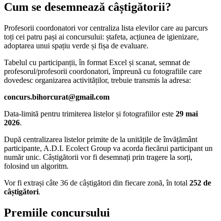
Cum se desemnează câștigătorii?
Profesorii coordonatori vor centraliza lista elevilor care au parcurs
toți cei patru pași ai concursului: ștafeta, acțiunea de igienizare,
adoptarea unui spațiu verde și fișa de evaluare.
Tabelul cu participanții, în format Excel și scanat, semnat de
profesorul/profesorii coordonatori, împreună cu fotografiile care
dovedesc organizarea activităților, trebuie transmis la adresa:
concurs.bihorcurat@gmail.com
Data-limită pentru trimiterea listelor și fotografiilor este
29 mai
2026
.
După centralizarea listelor primite de la unitățile de învățământ
participante, A.D.I. Ecolect Group va acorda fiecărui participant un
număr unic. Câștigătorii vor fi desemnați prin tragere la sorți,
folosind un algoritm.
Vor fi extrași câte 36 de câștigători din fiecare zonă, în total
252 de
câștigători
.
Premiile concursului