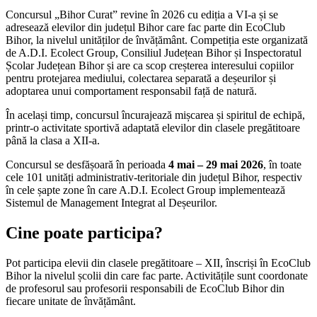
Concursul „Bihor Curat” revine în 2026 cu ediția a VI-a și se
adresează elevilor din județul Bihor care fac parte din EcoClub
Bihor, la nivelul unităților de învățământ. Competiția este organizată
de A.D.I. Ecolect Group, Consiliul Județean Bihor și Inspectoratul
Școlar Județean Bihor și are ca scop creșterea interesului copiilor
pentru protejarea mediului, colectarea separată a deșeurilor și
adoptarea unui comportament responsabil față de natură.
În același timp, concursul încurajează mișcarea și spiritul de echipă,
printr-o activitate sportivă adaptată elevilor din clasele pregătitoare
până la clasa a XII-a.
Concursul se desfășoară în perioada
4 mai – 29 mai 2026
, în toate
cele 101 unități administrativ-teritoriale din județul Bihor, respectiv
în cele șapte zone în care A.D.I. Ecolect Group implementează
Sistemul de Management Integrat al Deșeurilor.
Cine poate participa?
Pot participa elevii din clasele pregătitoare – XII, înscriși în EcoClub
Bihor la nivelul școlii din care fac parte. Activitățile sunt coordonate
de profesorul sau profesorii responsabili de EcoClub Bihor din
fiecare unitate de învățământ.