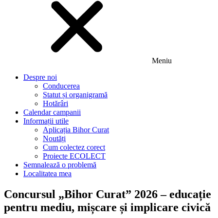
Meniu
Despre noi
Conducerea
Statut și organigramă
Hotărâri
Calendar campanii
Informații utile
Aplicația Bihor Curat
Noutăți
Cum colectez corect
Proiecte ECOLECT
Semnalează o problemă
Localitatea mea
Concursul „Bihor Curat” 2026 – educație
pentru mediu, mișcare și implicare civică