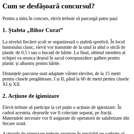
Cum se desfășoară concursul?
Pentru a intra în concurs, elevii trebuie să parcurgă patru pași:
1. Ștafeta „Bihor Curat”
La nivelul fiecărei școli se organizează o ștafetă sportivă. În locul
bastonului clasic, elevii vor transmite de la unul la altul o sticlă de
plastic de 0,5 l sau o bucată de hârtie. La final, ultimul membru al
echipei va arunca deșeul în sacul corespunzător: galben pentru
plastic și albastru pentru hârtie.
Distanțele parcurse sunt adaptate vârstei elevilor, de la 15 metri
pentru clasele pregătitoare, I și II, până la 60 de metri pentru clasele
XI și XII.
2. Acțiune de igienizare
Elevii trebuie să participe la cel puțin o acțiune de igienizare. În
cadrul acesteia, deșeurile vor fi colectate separat, pe fracții.
Materialele necesare vor fi asigurate de operatorii de salubrizare din
fiecare zonă.
Acțiunile de igienizare trebuie anunțate în prealabil pe website-ul