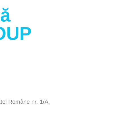
ră
OUP
tei Române nr. 1/A,