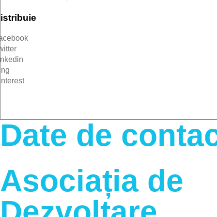
istribuie
acebook
witter
inkedin
ing
interest
Date de contac
Asociația de
Dezvoltare