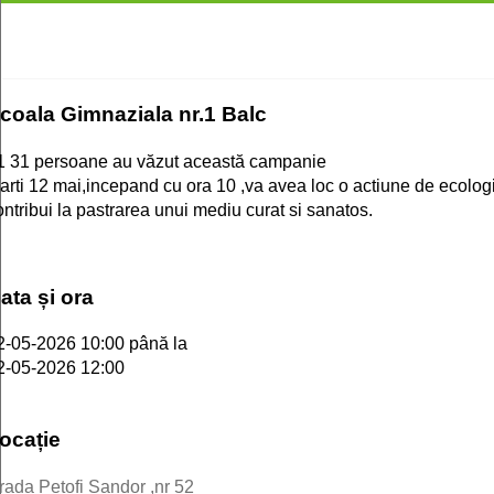
coala Gimnaziala nr.1 Balc
1
31 persoane au văzut această campanie
arti 12 mai,incepand cu ora 10 ,va avea loc o actiune de ecologiz
ontribui la pastrarea unui mediu curat si sanatos.
ata și ora
2-05-2026 10:00
până la
2-05-2026 12:00
ocație
trada Petofi Sandor ,nr 52