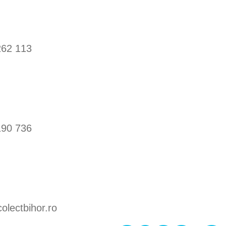
262 113
190 736
olectbihor.ro