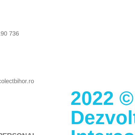
190 736
olectbihor.ro
2022 ©
Dezvol