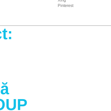
Xing
Pinterest
t:
ră
OUP