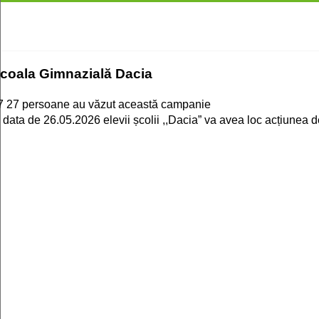
coala Gimnazială Dacia
7
27 persoane au văzut această campanie
n data de 26.05.2026 elevii școlii ,,Dacia” va avea loc acțiunea 